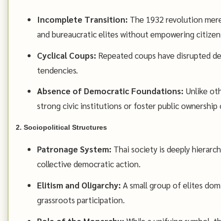
Incomplete Transition:
The 1932 revolution mere
and bureaucratic elites without empowering citizen
Cyclical Coups:
Repeated coups have disrupted dem
tendencies.
Absence of Democratic Foundations:
Unlike oth
strong civic institutions or foster public ownership
2. Sociopolitical Structures
Patronage System:
Thai society is deeply hierarch
collective democratic action.
Elitism and Oligarchy:
A small group of elites domi
grassroots participation.
Role of the Monarchy:
While a unifying symbol, t