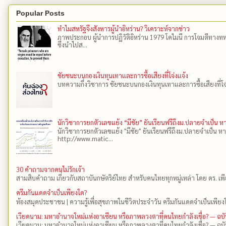
Popular Posts
ทำไมสหรัฐจึงสังหารผู้นำอิหร่าน? วิเคราะห์จากข่าว
ภาพประกอบ ผู้นำการปฏิวัติอิหร่าน 1979 โคไมนี การโจมตีทางทห
ซึ่งนำไปส...
ชัยชนะบนกองเงินทุนเทาและการซื้อเสียงที่โจ่งแจ้ง
บทความกึ่งวิชาการ ชัยชนะบนกองเงินทุนเทาและการซื้อเสียงที่โจ่งแ
นักวิชาการยกตัวเลขแย้ง “มีชัย” ยันเรียนฟรีถึงม.ปลายจำเป็น 
นักวิชาการยกตัวเลขแย้ง "มีชัย" ยันเรียนฟรีถึงม.ปลายจำเป็น ห
http://www.matic...
30 คำถามจากคนไม่รักเจ้า
สามสิบคำถาม เกี่ยวกับสถาบันกษัตริย์ไทย สำหรับคนไทยทุกหมู่เหล่า โดย ดร.​ เ
ครีมกันแดดจำเป็นเพียงใด?
ห้องสมุดประชาชน | ความรู้เพื่อสุขภาพในชีวิตประจำวัน ครีมกันแดดจำเป็นเพียงใ
เวียดนาม: มหาอำนาจใหม่แห่งอาเซียน หรือภาพลวงตาที่คนไทยกำลังเชื่อ? — ฉบ
เวียดนาม: มหาอำนาจใหม่แห่งอาเซียน หรือภาพลวงตาที่คนไทยกำลังเชื่อ? — ฉบั