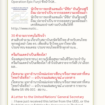
Operation Epic Fury) ซึ่งนำไปส...
นักวิชาการยกตัวเลขแย้ง “มีชัย” ยันเรียนฟรี
ถึงม.ปลายจำเป็น หากจะลดความเหลื่อมล้ำ
นักวิชาการยกตัวเลขแย้ง "มีชัย" ยันเรียนฟรี
ถึงม.ปลายจำเป็น หากจะลดความเหลื่อมล้ำ
เครดิตและอ่านข่าวฉบับเต็มได้ที่
http://www.matic...
30 คำถามจากคนไม่รักเจ้า
สามสิบคำถาม เกี่ยวกับสถาบันกษัตริย์ไทย สำหรับคนไทย
ทุกหมู่เหล่า โดย ดร.​ เพียงดิน รักไทย มหาวิทยาลัย
ประชาชน ขอเดชะ ประชาชนไทยที่รักทุกท่าน ผ...
ครีมกันแดดจำเป็นเพียงใด?
ห้องสมุดประชาชน | ความรู้เพื่อสุขภาพในชีวิตประจำวัน
ครีมกันแดดจำเป็นเพียงใด? เข้าใจอันตรายจากรังสี UV เลือก
ผล...
เวียดนาม: มหาอำนาจใหม่แห่งอาเซียน หรือภาพลวงตาที่คน
ไทยกำลังเชื่อ? — ฉบับรวมเล่มสมบูรณ์ ๙ เอกสาร
เวียดนาม: มหาอำนาจใหม่แห่งอาเซียน หรือภาพลวงตาที่คน
ไทยกำลังเชื่อ? — ฉบับรวมเล่มสมบูรณ์ ๙ เอกสาร รายงาน
พิเศษ SR-VN-001 · สถาบ...
A Letter to the United Nations' General Secretary
: : I have just received this letter from the UDD, or the
Redshirt group fighting for democracy in Thailand,