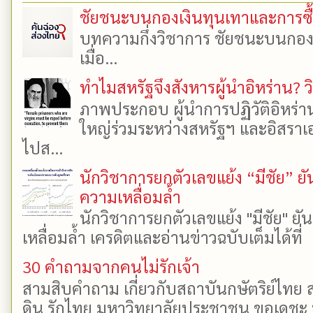
ชัยชนะบนกองเงินทุนเทาและการซื้อเ
บทความกึ่งวิชาการ ชัยชนะบนกองเงิ
เมื่อ...
ทำไมสหรัฐจึงสังหารผู้นำอิหร่าน? ว
ภาพประกอบ ผู้นำการปฏิวัติอิหร่า
ใหญ่ร่วมระหว่างสหรัฐฯ และอิสราเอล
ไปส...
นักวิชาการยกตัวเลขแย้ง “มีชัย” 
ความเหลื่อมล้ำ
นักวิชาการยกตัวเลขแย้ง "มีชัย" 
เหลื่อมล้ำ เครดิตและอ่านข่าวฉบับเต็มได้ที
30 คำถามจากคนไม่รักเจ้า
สามสิบคำถาม เกี่ยวกับสถาบันกษัตริย์ไทย ส
ดิน รักไทย มหาวิทยาลัยประชาชน ขอเดชะ ป