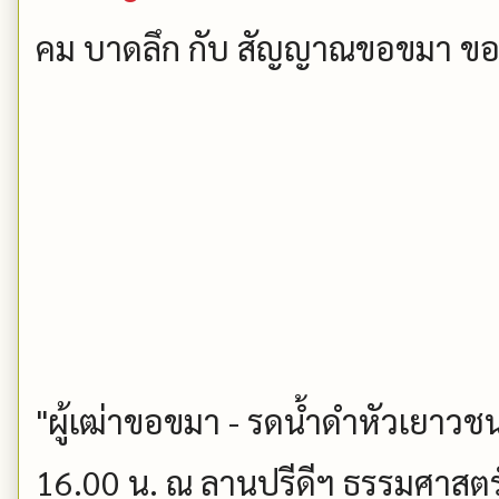
คม บาดลึก กับ สัญญาณขอขมา ของข
"ผู้เฒ่าขอขมา - รดน้ำดำหัวเยาวชน
16.00 น. ณ ลานปรีดีฯ ธรรมศาสตร์