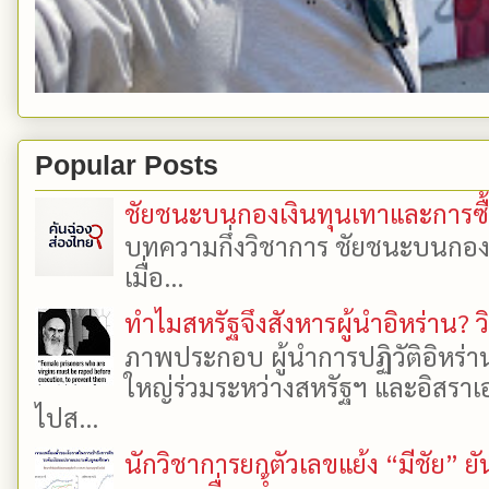
Popular Posts
ชัยชนะบนกองเงินทุนเทาและการซื้อเ
บทความกึ่งวิชาการ ชัยชนะบนกองเงิ
เมื่อ...
ทำไมสหรัฐจึงสังหารผู้นำอิหร่าน? ว
ภาพประกอบ ผู้นำการปฏิวัติอิหร่า
ใหญ่ร่วมระหว่างสหรัฐฯ และอิสราเอล
ไปส...
นักวิชาการยกตัวเลขแย้ง “มีชัย” 