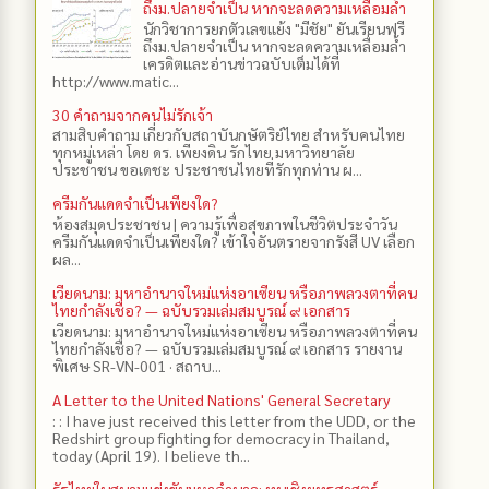
ถึงม.ปลายจำเป็น หากจะลดความเหลื่อมล้ำ
นักวิชาการยกตัวเลขแย้ง "มีชัย" ยันเรียนฟรี
ถึงม.ปลายจำเป็น หากจะลดความเหลื่อมล้ำ
เครดิตและอ่านข่าวฉบับเต็มได้ที่
http://www.matic...
30 คำถามจากคนไม่รักเจ้า
สามสิบคำถาม เกี่ยวกับสถาบันกษัตริย์ไทย สำหรับคนไทย
ทุกหมู่เหล่า โดย ดร.​ เพียงดิน รักไทย มหาวิทยาลัย
ประชาชน ขอเดชะ ประชาชนไทยที่รักทุกท่าน ผ...
ครีมกันแดดจำเป็นเพียงใด?
ห้องสมุดประชาชน | ความรู้เพื่อสุขภาพในชีวิตประจำวัน
ครีมกันแดดจำเป็นเพียงใด? เข้าใจอันตรายจากรังสี UV เลือก
ผล...
เวียดนาม: มหาอำนาจใหม่แห่งอาเซียน หรือภาพลวงตาที่คน
ไทยกำลังเชื่อ? — ฉบับรวมเล่มสมบูรณ์ ๙ เอกสาร
เวียดนาม: มหาอำนาจใหม่แห่งอาเซียน หรือภาพลวงตาที่คน
ไทยกำลังเชื่อ? — ฉบับรวมเล่มสมบูรณ์ ๙ เอกสาร รายงาน
พิเศษ SR-VN-001 · สถาบ...
A Letter to the United Nations' General Secretary
: : I have just received this letter from the UDD, or the
Redshirt group fighting for democracy in Thailand,
today (April 19). I believe th...
รัฐไทยในสนามแข่งขันมหาอำนาจ: ทุนเชิงยุทธศาสตร์