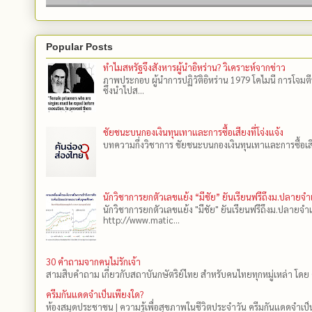
Popular Posts
ทำไมสหรัฐจึงสังหารผู้นำอิหร่าน? วิเคราะห์จากข่าว
ภาพประกอบ ผู้นำการปฏิวัติอิหร่าน 1979 โคไมนี การโจมต
ซึ่งนำไปส...
ชัยชนะบนกองเงินทุนเทาและการซื้อเสียงที่โจ่งแจ้ง
บทความกึ่งวิชาการ ชัยชนะบนกองเงินทุนเทาและการซื้อเสียงที
นักวิชาการยกตัวเลขแย้ง “มีชัย” ยันเรียนฟรีถึงม.ปลายจ
นักวิชาการยกตัวเลขแย้ง "มีชัย" ยันเรียนฟรีถึงม.ปลายจำ
http://www.matic...
30 คำถามจากคนไม่รักเจ้า
สามสิบคำถาม เกี่ยวกับสถาบันกษัตริย์ไทย สำหรับคนไทยทุกหมู่เหล่า โดย 
ครีมกันแดดจำเป็นเพียงใด?
ห้องสมุดประชาชน | ความรู้เพื่อสุขภาพในชีวิตประจำวัน ครีมกันแดดจำเป็น