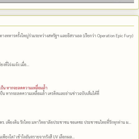
ีทางทหารครั้งใหญ่ร่วมระหว่างสหรัฐฯ และอิสราเอล (เรียกว่า Operation Epic Fury)
่โจ่งแจ้ง เมื่อ...
ำเป็น หากจะลดความเหลื่อมล้ำ
เป็น หากจะลดความเหลื่อมล้ำ เครดิตและอ่านข่าวฉบับเต็มได้ที่
ดร.​ เพียงดิน รักไทย มหาวิทยาลัยประชาชน ขอเดชะ ประชาชนไทยที่รักทุกท่าน ผ...
เพียงใด? เข้าใจอันตรายจากรังสี UV เลือกผล...