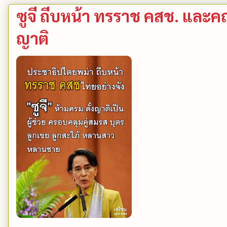
ซูจี ถีบหน้า ทรราช คสช. และคณะ
ญาติ