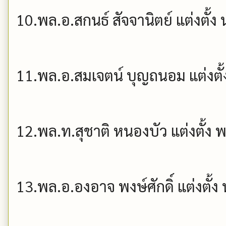
10.พล.อ.สกนธ์ สัจจานิตย์ แต่งตั้ง น
11.พล.อ.สมเจตน์ บุญถนอม แต่งตั้
12.พล.ท.สุชาติ หนองบัว แต่งตั้ง 
13.พล.อ.องอาจ พงษ์ศักดิ์ แต่งตั้ง น