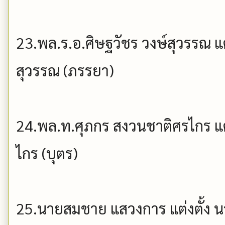
23.พล.ร.อ.ศิษฐวัชร วงษ์สุวรรณ แต
สุวรรณ (ภรรยา)
24.พล.ท.ศุภกร สงวนชาติศรไกร แต่
ไกร (บุตร)
25.นายสมชาย แสวงการ แต่งตั้ง น