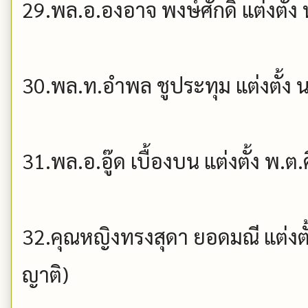
29.พล.อ.องอาจ พงษ์ศักดิ์ แต่งตั้ง
30.พล.ท.อำพล ชูประทุม แต่งตั้ง 
31.พล.อ.อู๊ด เบื้องบน แต่งตั้ง พ.ต.
32.คุณหญิงทรงสุดา ยอดมณี แต่งตั
ญาติ)