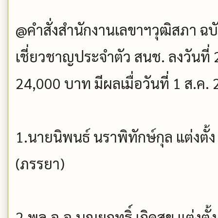
@คำสั่งสำนักงานเลขาฯวุฒิสภา ฉบับที
เชี่ยวชาญประจำตัว สนช. ลงวันที่ 
24,000 บาท มีผลเมื่อวันที่ 1 ส.ค
1.นายนิพนธ์ นราพิทักษ์กุล แต่งตั้
(ภรรยา)
2.พล.อ.อ.บุญยฤทธิ์ เกิดสุข แต่งตั้