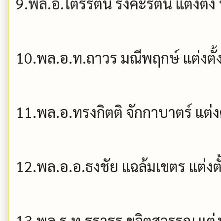
9.พล.อ.ไตรรัตน์ รังคะรัตน แต่งตั้ง
10.พล.อ.ท.ถาวร มณีพฤกษ์ แต่งตั้
11.พล.อ.ทรงกิตติ จักกาบาตร์ แต่งต
12.พล.อ.อ.ธงชัย แฉล้มเขตร แต่งตั
13.พล.ร.ท.ธราธร ขจิตสุวรรณ แต่