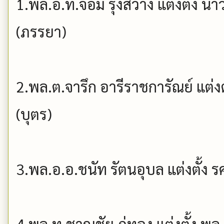
1.พล.อ.ท.จอม รุ่งสว่าง แต่งตั้ง น
(ภรรยา)
2.พล.ต.จารึก อารีราชการัณย์ แต่ง
(บุตร)
3.พล.อ.อ.ชนัท รัตนอุบล แต่งตั้ง
4.พล.ท.ชาญชัย ภู่ทอง แต่งตั้ง พล.ร