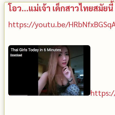
โอว...แม่เจ้า เด็กสาวไทยสมัยนี
https://youtu.be/HRbNfxBGSq
https: