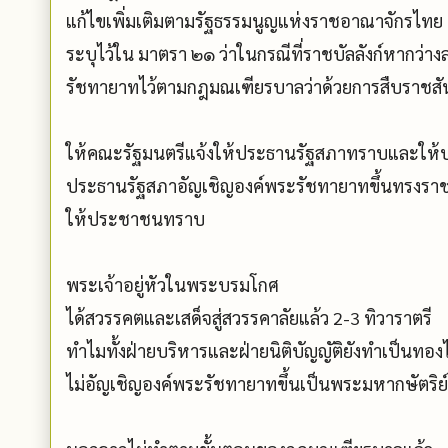
แก้ไขเพิ่มเติมตามรัฐธรรมนูญแห่งราชอาณาจักรไทย
ระบุไว้ใน มาตรา ๒๑ ว่าในกรณีที่ราชบัลลังก์หากว่าง
รัชทายาทไว้ตามกฎมณเฑียรบาลว่าด้วยการสืบราชสั
ให้คณะรัฐมนตรีแจ้งให้ประธานรัฐสภาทราบและให้ป
ประธานรัฐสภาอัญเชิญองค์พระรัชทายาทขึ้นทรงราช
ให้ประชาชนทราบ
พระเจ้าอยู่หัวในพระบรมโกศ
ได้สวรรคตและเสด็จสู่สวรรคาลัยแล้ว 2-3 ทิวาราตรี
ทำไมทั้งฝ่ายบริหารและฝ่ายนิติบัญญัติยังทำเป็นทองไม
ไม่อัญเชิญองค์พระรัชทายาทขึ้นเป็นพระมหากษัตริย