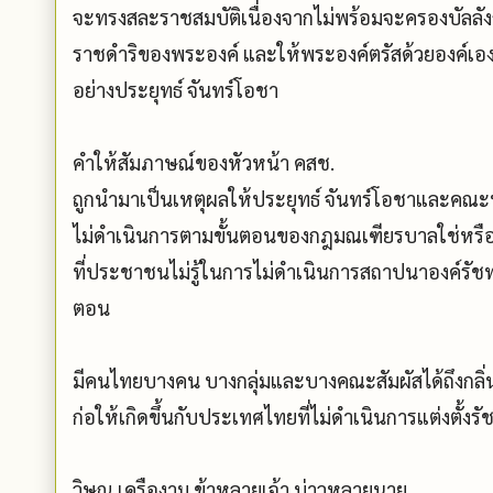
จะทรงสละราชสมบัติเนื่องจากไม่พร้อมจะครองบัลลัง
ราชดำริของพระองค์ และให้พระองค์ตรัสด้วยองค์เอ
อย่างประยุทธ์ จันทร์โอชา
คำให้สัมภาษณ์ของหัวหน้า คสช.
ถูกนำมาเป็นเหตุผลให้ประยุทธ์ จันทร์โอชาและคณะพ
ไม่ดำเนินการตามขั้นตอนของกฎมณเฑียรบาลใช่หรือไม
ที่ประชาชนไม่รู้ในการไม่ดำเนินการสถาปนาองค์รัช
ตอน
มีคนไทยบางคน บางกลุ่มและบางคณะสัมผัสได้ถึงกลิ่
ก่อให้เกิดขึ้นกับประเทศไทยที่ไม่ดำเนินการแต่งตั้งรัช
วิษณุ เครืองาม ข้าหลายเจ้า บ่าวหลายนาย