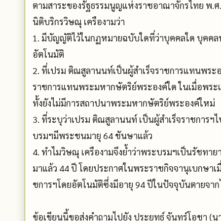
ตามสาระของรัฐธรรมนูญแห่งราชอาณาจักรไทย พ.ศ. 253
นิติบริกรวิษณุ เครืองามว่า
1. มีบัญญัติไว้ในกฏหมายฉบับใดที่ว่าบุคคลใด บุคค
อัตโนมัติ
2. ที่เปรม ติณสูลานนท์เป็นผู้สำเร็จราชการแทนพระอง
ราชการแทนพระมหากษัตริย์พระองค์ใด ในเมื่อพระเจ้
ทั้งยังไม่มีการสถาปนาพระมหากษัตริย์พระองค์ใหม่
3. ที่ระบุว่าเปรม ติณสูลานนท์ เป็นผู้สำเร็จราชการฯ
บรมฯมีพระชนมายุ 64 ชันษาแล้ว
4. ทำไมวิษณุ เครืองามจึงย้ำว่าพระบรมฯเป็นรัชทายาท
มาแล้ว 44 ปี โดยประกาศในพระราชกิจจานุเบกษาเมื่อ
ชการฯโดยอัตโนมัติซึ่งมีอายุ 94 ปีในปัจจุบันตายจ
ข้อเขียนนี้ขอส่งคำถามไปยัง ประยุทธ์ จันทร์โอชา (