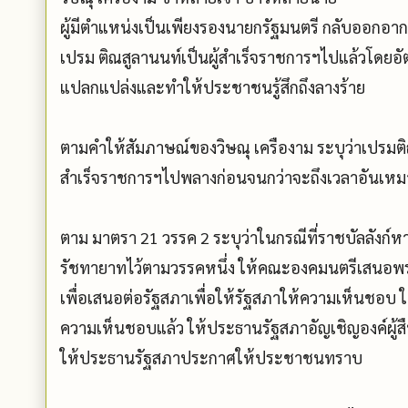
ผู้มีตำแหน่งเป็นเพียงรองนายกรัฐมนตรี กลับออกอากา
เปรม ติณสูลานนท์เป็นผู้สำเร็จราชการฯไปแล้วโดยอัต
แปลกแปล่งและทำให้ประชาชนรู้สึกถึงลางร้าย
ตามคำให้สัมภาษณ์ของวิษณุ เครืองาม ระบุว่าเปรมติณส
สำเร็จราชการฯไปพลางก่อนจนกว่าจะถึงเวลาอันเหมา
ตาม มาตรา 21 วรรค 2 ระบุว่าในกรณีที่ราชบัลลังก์หา
รัชทายาทไว้ตามวรรคหนึ่ง ให้คณะองคมนตรีเสนอพร
เพื่อเสนอต่อรัฐสภาเพื่อให้รัฐสภาให้ความเห็นชอบ 
ความเห็นชอบแล้ว ให้ประธานรัฐสภาอัญเชิญองค์ผู้สื
ให้ประธานรัฐสภาประกาศให้ประชาชนทราบ