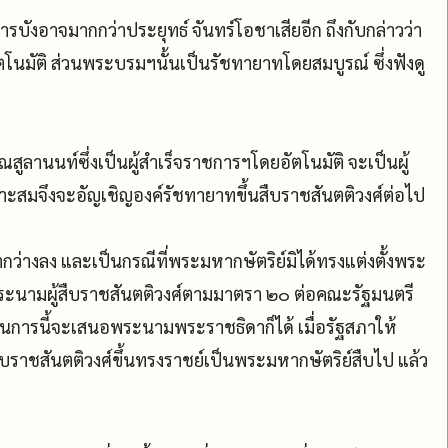
รบังอาจมากกว่าประยุทธ์ จันทร์โอชาเสียอีก ถึงกับกล่าวว่า
โนมัติ ส่วนพระบรมฯนั้นเป็นรัชทายาทโดยสมบูรณ์ ซึ่งฟังดู
ูลานนท์ซึ่งเป็นผู้สำเร็จราชการฯโดยอัตโนมัติ จะเป็นผู้
ะสมจึงจะอัญเชิญองค์รัชทายาทขึ้นสืบราชสันตติวงศ์ต่อไป
กว่างลง และเป็นกรณีที่พระมหากษัตริย์มิได้ทรงแต่งตั้งพระ
ะนามผู้สืบราชสันตติวงศ์ตามมาตรา ๒๐ ต่อคณะรัฐมนตรี
ในการนี้จะเสนอพระนามพระราชธิดาก็ได้ เมื่อรัฐสภาให้
บราชสันตติวงศ์ขึ้นทรงราชย์เป็นพระมหากษัตริย์สืบไป แล้ว