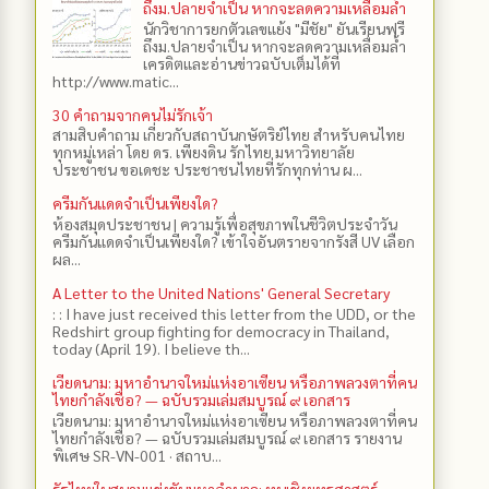
ถึงม.ปลายจำเป็น หากจะลดความเหลื่อมล้ำ
นักวิชาการยกตัวเลขแย้ง "มีชัย" ยันเรียนฟรี
ถึงม.ปลายจำเป็น หากจะลดความเหลื่อมล้ำ
เครดิตและอ่านข่าวฉบับเต็มได้ที่
http://www.matic...
30 คำถามจากคนไม่รักเจ้า
สามสิบคำถาม เกี่ยวกับสถาบันกษัตริย์ไทย สำหรับคนไทย
ทุกหมู่เหล่า โดย ดร.​ เพียงดิน รักไทย มหาวิทยาลัย
ประชาชน ขอเดชะ ประชาชนไทยที่รักทุกท่าน ผ...
ครีมกันแดดจำเป็นเพียงใด?
ห้องสมุดประชาชน | ความรู้เพื่อสุขภาพในชีวิตประจำวัน
ครีมกันแดดจำเป็นเพียงใด? เข้าใจอันตรายจากรังสี UV เลือก
ผล...
A Letter to the United Nations' General Secretary
: : I have just received this letter from the UDD, or the
Redshirt group fighting for democracy in Thailand,
today (April 19). I believe th...
เวียดนาม: มหาอำนาจใหม่แห่งอาเซียน หรือภาพลวงตาที่คน
ไทยกำลังเชื่อ? — ฉบับรวมเล่มสมบูรณ์ ๙ เอกสาร
เวียดนาม: มหาอำนาจใหม่แห่งอาเซียน หรือภาพลวงตาที่คน
ไทยกำลังเชื่อ? — ฉบับรวมเล่มสมบูรณ์ ๙ เอกสาร รายงาน
พิเศษ SR-VN-001 · สถาบ...
รัฐไทยในสนามแข่งขันมหาอำนาจ: ทุนเชิงยุทธศาสตร์