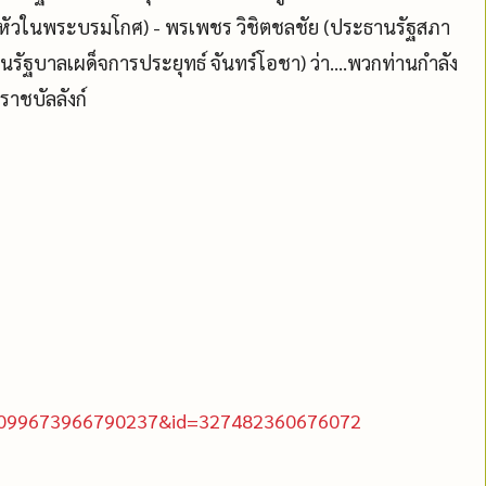
ู่หัวในพระบรมโกศ) - พรเพชร วิชิตชลชัย (ประธานรัฐสภา
นรัฐบาลเผด็จการประยุทธ์ จันทร์โอชา) ว่า....พวกท่านกำลัง
ราชบัลลังก์
d=1099673966790237&id=327482360676072