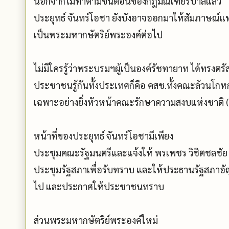
นอกจากไม่ทำตามขั้นตอนของกฎมณเฑียรบาลแล้ว
ประยุทธ์ จันทร์โอชา ยังบังอาจออกมาให้สัมภาษณ์แ
เป็นพระมหากษัตริย์พระองค์ต่อไป
ไม่มีใครรู้ว่าพระบรมฯผู้เป็นองค์รัชทายาท ได้ทรงตรั
ประชาชนรู้กันทั้งประเทศก็คือ คสช.ทั้งคณะล้วนโกหกป
เฉพาะอย่างยิ่งหัวหน้าคณะรักษาความสงบแห่งชาติ 
หน้าที่ของประยุทธ์ จันทร์โอชามีเพียง
ประชุมคณะรัฐมนตรีและแจ้งให้ พรเพชร วิชิตชลชัย
ประชุมรัฐสภาเพื่อรับทราบ และให้ประธานรัฐสภาอั
ไป และประกาศให้ประชาชนทราบ
ส่วนพระมหากษัตริย์พระองค์ใหม่