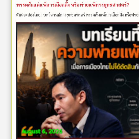
พรรคส้มแค่แพ้การเลือกตั้ง หรือพ่ายแพ้ทางยุทธศาสตร์?
คันฉ่องส่องไทย | บทวิจารณ์ทางยุทธศาสตร์ พรรคส้มแพ้การเลือกตั้ง หรือพ่าย