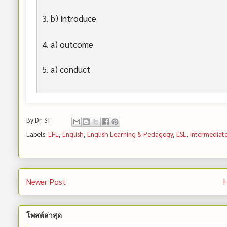
3. b) introduce
4. a) outcome
5. a) conduct
By
Dr. ST
Labels:
EFL
,
English
,
English Learning & Pedagogy
,
ESL
,
Intermediate
Newer Post
โพสต์ล่าสุด