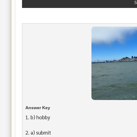
S
Answer Key
1. b) hobby
2. a) submit