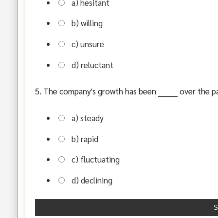
a) hesitant
b) willing
c) unsure
d) reluctant
5. The company's growth has been ________ over the pa
a) steady
b) rapid
c) fluctuating
d) declining
S