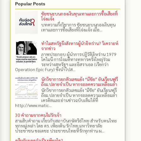
Popular Posts
ชัยชนะบนกองเงินทุนเทาและการซื้อเสียงที่
โจ่งแจ้ง
บทความกึ่งวิชาการ ชัยชนะบนกองเงินทุน
เทาและการซื้อเสียงที่โจ่งแจ้ง เมื่อ...
ทำไมสหรัฐจึงสังหารผู้นำอิหร่าน? วิเคราะห์
จากข่าว
ภาพประกอบ ผู้นำการปฏิวัติอิหร่าน 1979
โคไมนี การโจมตีทางทหารครั้งใหญ่ร่วม
ระหว่างสหรัฐฯ และอิสราเอล (เรียกว่า
Operation Epic Fury) ซึ่งนำไปส...
นักวิชาการยกตัวเลขแย้ง “มีชัย” ยันเรียนฟรี
ถึงม.ปลายจำเป็น หากจะลดความเหลื่อมล้ำ
นักวิชาการยกตัวเลขแย้ง "มีชัย" ยันเรียนฟรี
ถึงม.ปลายจำเป็น หากจะลดความเหลื่อมล้ำ
เครดิตและอ่านข่าวฉบับเต็มได้ที่
http://www.matic...
30 คำถามจากคนไม่รักเจ้า
สามสิบคำถาม เกี่ยวกับสถาบันกษัตริย์ไทย สำหรับคนไทย
ทุกหมู่เหล่า โดย ดร.​ เพียงดิน รักไทย มหาวิทยาลัย
ประชาชน ขอเดชะ ประชาชนไทยที่รักทุกท่าน ผ...
ครีมกันแดดจำเป็นเพียงใด?