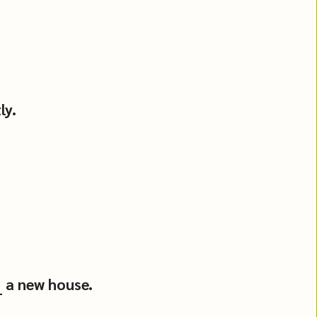
ly.
_ a new house.