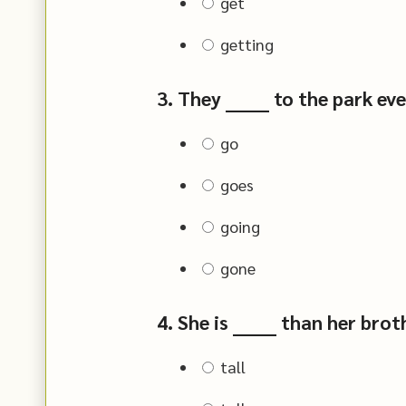
get
getting
3. They ______ to the park e
go
goes
going
gone
4. She is ______ than her brot
tall