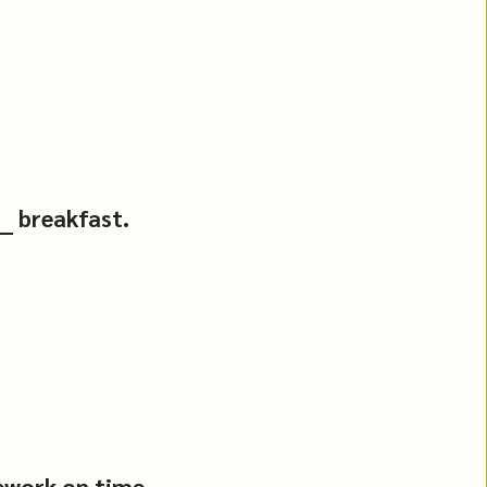
__ breakfast.
mework on time.