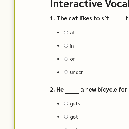
Interactive Voca
1. The cat likes to sit ______
at
in
on
under
2. He ______ a new bicycle for
gets
got