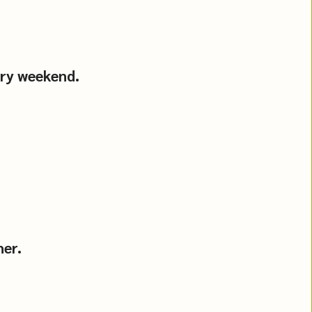
very weekend.
her.