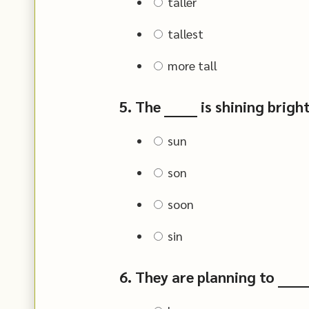
taller
tallest
more tall
5. The ______ is shining bright
sun
son
soon
sin
6. They are planning to _____