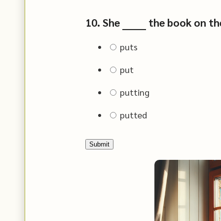
10. She ______ the book on th
puts
put
putting
putted
Submit