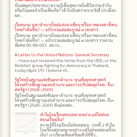
ห้องสมุดประชาชน | ความรู้เพื่อสุขภาพในชีวิตประจำวัน
ครีมกันแดดจำเป็นเพียงใด? เข้าใจอันตรายจากรังสี UV เลือก
ผล...
เวียดนาม: มหาอำนาจใหม่แห่งอาเซียน หรือภาพลวงตาที่คน
ไทยกำลังเชื่อ? — ฉบับรวมเล่มสมบูรณ์ ๙ เอกสาร
เวียดนาม: มหาอำนาจใหม่แห่งอาเซียน หรือภาพลวงตาที่คน
ไทยกำลังเชื่อ? — ฉบับรวมเล่มสมบูรณ์ ๙ เอกสาร รายงาน
พิเศษ SR-VN-001 · สถาบ...
A Letter to the United Nations' General Secretary
: : I have just received this letter from the UDD, or the
Redshirt group fighting for democracy in Thailand,
today (April 19). I believe th...
รัฐไทยในสนามแข่งขันมหาอำนาจ: ทุนเชิงยุทธศาสตร์
โครงสร้างพื้นฐานแห่งอำนาจ และการปรับสมดุลไทย–จีน–
สหรัฐฯ (2568–2569)
รัฐไทยในสนามแข่งขันมหาอำนาจ: ทุนเชิงยุทธศาสตร์
โครงสร้างพื้นฐานแห่งอำนาจ และการปรับสมดุลไทย–จีน–
สหรัฐฯ (2568–2569) คันฉ่องส่อ...
ทำไมโรงเรียนสอนหลายอย่าง แต่ไม่ค่อย
สอนเรื่องเงิน?
ความรู้ที่โรงเรียนไม่ค่อยสอน · บทที่ 2 ทำไม
โรงเรียนสอนหลายอย่าง แต่ไม่ค่อยสอนเรื่อง
เงิน? เราเรียนเพื่อเตรียมตัวใช้ชีว...