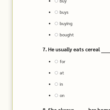
buy
buys
buying
bought
7. He usually eats cereal ____
for
at
in
on
8. She always ______ her ho