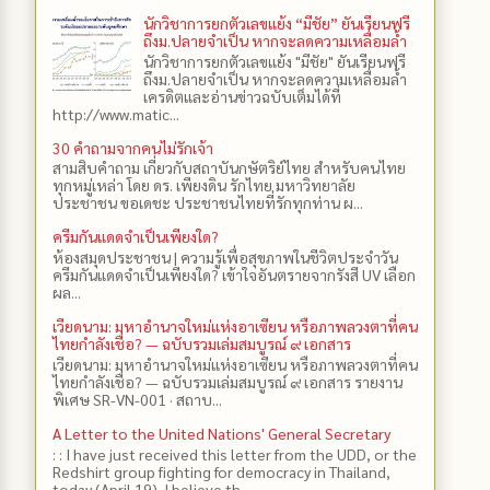
นักวิชาการยกตัวเลขแย้ง “มีชัย” ยันเรียนฟรี
ถึงม.ปลายจำเป็น หากจะลดความเหลื่อมล้ำ
นักวิชาการยกตัวเลขแย้ง "มีชัย" ยันเรียนฟรี
ถึงม.ปลายจำเป็น หากจะลดความเหลื่อมล้ำ
เครดิตและอ่านข่าวฉบับเต็มได้ที่
http://www.matic...
30 คำถามจากคนไม่รักเจ้า
สามสิบคำถาม เกี่ยวกับสถาบันกษัตริย์ไทย สำหรับคนไทย
ทุกหมู่เหล่า โดย ดร.​ เพียงดิน รักไทย มหาวิทยาลัย
ประชาชน ขอเดชะ ประชาชนไทยที่รักทุกท่าน ผ...
ครีมกันแดดจำเป็นเพียงใด?
ห้องสมุดประชาชน | ความรู้เพื่อสุขภาพในชีวิตประจำวัน
ครีมกันแดดจำเป็นเพียงใด? เข้าใจอันตรายจากรังสี UV เลือก
ผล...
เวียดนาม: มหาอำนาจใหม่แห่งอาเซียน หรือภาพลวงตาที่คน
ไทยกำลังเชื่อ? — ฉบับรวมเล่มสมบูรณ์ ๙ เอกสาร
เวียดนาม: มหาอำนาจใหม่แห่งอาเซียน หรือภาพลวงตาที่คน
ไทยกำลังเชื่อ? — ฉบับรวมเล่มสมบูรณ์ ๙ เอกสาร รายงาน
พิเศษ SR-VN-001 · สถาบ...
A Letter to the United Nations' General Secretary
: : I have just received this letter from the UDD, or the
Redshirt group fighting for democracy in Thailand,
today (April 19). I believe th...