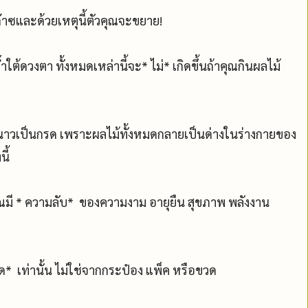
๊าซและด้วยเหตุนี้ตัวคุณจะขยาย!
้ดวงตา ทั้งหมดเหล่านี้จะ* ไม่* เกิดขึ้นถ้าคุณกินผลไม้
ะมะนาวเป็นกรด เพราะผลไม้ทั้งหมดกลายเป็นด่างในร่างกายของ
นี้
้ คุณมี * ความลับ* ของความงาม อายุยืน สุขภาพ พลังงาน
 สด* เท่านั้น ไม่ใช่จากกระป๋อง แพ็ค หรือขวด