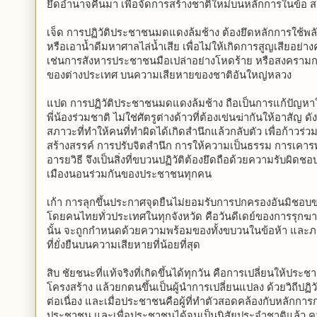
ยึดอำนาจคืนมา เพื่อจัดการสร้างชาติใหม่บนหลักการในข้อ สาม
เจ็ด การปฏิวัติประชาชนมดแดงล้มช้าง ต้องยึดหลักการใช้พ
หรือเอาน้ำดีมหาศาลไล่น้ำเสีย เพื่อไม่ให้เกิดการสูญเสียอย่าง
เช่นการสังหารประชาชนมือเปล่าอย่างโหดร้าย หรือสงคราม
ของต่างประเทศ บนความเสียหายของชาติอันใหญ่หลวง
แปด การปฏิวัติประชาชนมดแดงล้มช้าง ถือเป็นการแก้ปัญหา
พี่น้องร่วมชาติ ไม่ใช่ศัตรูต่างด้าวที่ต้องเข่นฆ่ากันให้อาสัญ ดัง
สภาวะที่ทำให้คนที่ทำผิดได้เกิดสำนึกแล้วกลับตัว เพื่อก้าวร่วม
สร้างสรรค์ การปรับจิตสำนึก การให้ความเป็นธรรม การเคาร
อารยวิธี จึงเป็นสิ่งที่ขบวนปฏิวัติต้องยึดถือด้วยความรับผิ
เมืองนอนร่วมกันของประชาชนทุกคน
เก้า การลุกขึ้นประกาศจุดยืนไม่ยอมรับการปกครองอันมิชอบ
โดยคนไทยทั่วประเทศในทุกจังหวัด คือวันดีเดย์ของการรุกฆ
นั้น จะถูกกำหนดด้วยความพร้อมของทั้งขบวนในข้อห้า และภาววิ
ที่ยั่งยืนบนความเสียหายที่น้อยที่สุด
สิบ ชัยชนะที่แท้จริงที่เกิดขึ้นได้ทุกวัน คือการเปลี่ยนให้ประช
โครงสร้าง แล้วยกตนขึ้นเป็นผู้นำการเปลี่ยนแปลง ด้วยวิถีปฏิวั
ต่อเนื่อง และเมื่อประชาชนคือผู้ที่ทำตัวสอดคล้องกับหลั
ประชาชน และเพื่อประชาชนได้จนเป็นนิสัยประจำชาติแล้ว ความส