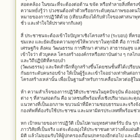
สอดคล้อง ในขณะที่จะต้องต่อต้าน ขจัด หรือทำลายสิ่งที่ตรงข
ความหยั่งรู้ว่า ปวงชนต้องทำตัวหรือยกระดับคุณภาพของตนให้ส
หมายของการปฏิวัติด้วย (เทียบเคียงได้กับหัวใจของศาสนาพุ
ชั่ว และทำใจให้ปราศจากกิเลส)
สี่ ประชาชนจะต้องเข้าใจปัญหาเชิงโครงสร้าง (ระบอบ) ที่ครอ
ข่มเหง และยัดเยียดความทุกข์ให้พวกเขาในทุกมิติ คือ การ
เศรษฐกิจ สังคม วัฒนธรรม การศึกษา ศาสนา สาธารณสุข แ
เข้าใจว่า ตัวบุคคล โครงสร้างองค์กรหรือสถาบันต่าง ๆ กลไกแล
และวิถีปฏิบัติที่ครอบงำ
(วัฒนธรรม) และจิตสำนึกที่ถูกสร้างขึ้นโดยชนชั้นที่ได้เปรีย
กันยกระดับคนรอบข้าง ให้เป็นผู้รู้และเข้าใจอย่างเท่าทันต่อก
โครงสร้างเหล่านั้น เพื่อเป็นฐานสำหรับการเคลื่อนไหวต่อสู้ในท
ห้า ความสำเร็จของการปฏิวัติประชาชนในยุคปัจจุบัน ต้องอย
ต่าง ๆ ที่สานสอดกัน คือ มวลชนที่พร้อมทั้งเชิงปริมาณและ
แนวทางที่เป็นเอกภาพ ขบวนนำที่มีความชอบธรรมและจริงจ
กองทัพที่ต้องรับใช้ประชาชน และมหามิตรประเทศที่พร้อมช่วย
หก เป้าหมายของการปฏิวัติ เป็นไปตามยุทธศาสตร์รับ ยัน รุ
ภาววิสัยที่เป็นจริง แต่จะต้องมุ่งให้ประชาชนตาสว่างทั้งแผ่นดิน
มิติ แล้วไม่ยอมรับให้ผู้ปกครองเถื่อนปกครองอีกต่อไป และเ