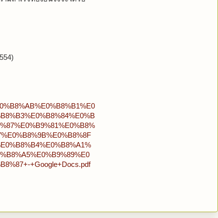
2554)
w1/%E0%B8%AB%E0%B8%B1%E0
B8%B3%E0%B8%84%E0%B
%87%E0%B9%81%E0%B8%
7%E0%B8%9B%E0%B8%8F
%E0%B8%B4%E0%B8%A1%
0%B8%A5%E0%B9%89%E0
87+-+Google+Docs.pdf