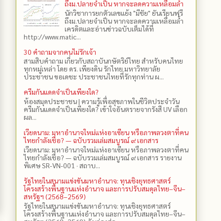
ถึงม.ปลายจำเป็น หากจะลดความเหลื่อมล้ำ
นักวิชาการยกตัวเลขแย้ง "มีชัย" ยันเรียนฟรี
ถึงม.ปลายจำเป็น หากจะลดความเหลื่อมล้ำ
เครดิตและอ่านข่าวฉบับเต็มได้ที่
http://www.matic...
30 คำถามจากคนไม่รักเจ้า
สามสิบคำถาม เกี่ยวกับสถาบันกษัตริย์ไทย สำหรับคนไทย
ทุกหมู่เหล่า โดย ดร.​ เพียงดิน รักไทย มหาวิทยาลัย
ประชาชน ขอเดชะ ประชาชนไทยที่รักทุกท่าน ผ...
ครีมกันแดดจำเป็นเพียงใด?
ห้องสมุดประชาชน | ความรู้เพื่อสุขภาพในชีวิตประจำวัน
ครีมกันแดดจำเป็นเพียงใด? เข้าใจอันตรายจากรังสี UV เลือก
ผล...
เวียดนาม: มหาอำนาจใหม่แห่งอาเซียน หรือภาพลวงตาที่คน
ไทยกำลังเชื่อ? — ฉบับรวมเล่มสมบูรณ์ ๙ เอกสาร
เวียดนาม: มหาอำนาจใหม่แห่งอาเซียน หรือภาพลวงตาที่คน
ไทยกำลังเชื่อ? — ฉบับรวมเล่มสมบูรณ์ ๙ เอกสาร รายงาน
พิเศษ SR-VN-001 · สถาบ...
รัฐไทยในสนามแข่งขันมหาอำนาจ: ทุนเชิงยุทธศาสตร์
โครงสร้างพื้นฐานแห่งอำนาจ และการปรับสมดุลไทย–จีน–
สหรัฐฯ (2568–2569)
รัฐไทยในสนามแข่งขันมหาอำนาจ: ทุนเชิงยุทธศาสตร์
โครงสร้างพื้นฐานแห่งอำนาจ และการปรับสมดุลไทย–จีน–