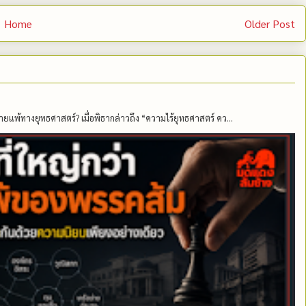
Home
Older Post
ายแพ้ทางยุทธศาสตร์? เมื่อพิธากล่าวถึง “ความไร้ยุทธศาสตร์ คว...