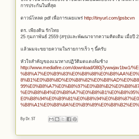
การประกันในที่สุด
ดาวน์โหลด pdf เพื่อการเผยแพร่
http://tinyurl.com/jpsbcvn
ดร. เพียงดิน รักไทย
25 กุมภาพันธ์ 2559 (สรุปและพัฒนาจากความคิดเดิม เมื่อปี 
แล้วผมจะขยายความในรายการเร็ว ๆ นี้ครับ
หัวใจสำคัญของแนวทางปฏิวัติมดแดงล้มช้าง
http://www.mediafire.com/download/080j7ywwjav1b
%B8%A7%E0%B9%83%E0%B8%88%E0%B8%AA%E0%
8%B1%E0%B8%8D%E0%B8%82%E0%B8%AD%E0%B8
99%E0%B8%A7%E0%B8%97%E0%B8%B2%E0%B8%8
%E0%B8%B4%E0%B8%A7%E0%B8%B1%E0%B8%95
E0%B8%94%E0%B9%81%E0%B8%94%E0%B8%87%E
%B8%A1%E0%B8%8A%E0%B9%89%E0%B8%B2%E0%B8%
By
Dr. ST