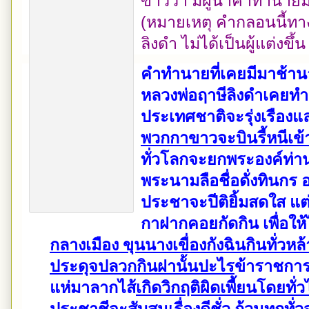
ข่าวว่า มีผู้นำคำทำนายม
(หมายเหตุ คำกลอนนี้ทาง
ลิงดำ ไม่ได้เป็นผู้แต่งขึ้
คำทำนายที่เคยมีมาช้านาน
หลวงพ่อฤาษีลิงดำเคยทำ
ประเทศชาติจะรุ่งเรืองและ
พวกกาขาวจะบินรี้หนีเ
ทั่วโลกจะยกพระองค์ท่าน 
พระนามลือชื่อดั่งทินกร 
ประชาจะปีติยิ้มสดใส แต
กาฝากคอยกัดกิน เพื่อให้
กลางเมือง ขุนนางเขื่องกังฉินกินทั่วหล้
ประดุจปลวกกินฝานั้นปะไร
ข้าราชกา
แห่มาลากไส้
เกิดวิกฤติผิดเพี้ยนโดยท