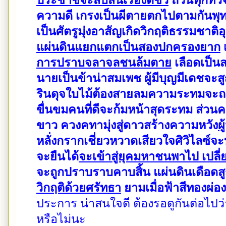
ประชาชีจะสับสนเรื่องดีชั่ว
ถ้วนทุกทั่ว
ความดี เกรงเป็นผีตายตกไปตามกัน
พุ
เป็นศัตรูมุ่งอาสัญ
เกิดวิกฤติธรรมชาติอ
แผ่นดินแยกแตกเป็นสองปกครองยาก
เ
การปราบจลาจลชนล้มตาย
เลือดเป็น
นายเป็นข้าน่าสมเพช ผู้มีบุญมีเดชจะสู
รินดุจใบไม้ต้องสายลม
ความระทมจะถมท
ขื่นขม
คนที่ดีจะก้มหน้าสุดระทม ส่วนคน
ขาว ควงคทามุ่งสู่ดาวสร้างความหวัง
ผ
หลั่งกรากเชี่ยวหวาดเสียวใจ
ศิวิไลซ์จ
จะยืนได้
จะเข้าสู่ยุคมหาชนพาไป เปลี
จะถูกปราบราบคาบสิ้น แผ่นดินเดือดส
วิกฤติด้วยศรัทธา
ยามเมื่อฟ้าสีทองผ่อ
ประการ น่าสนใจดี ต้องรอดูกันต่อไปว
หรือไม่นะ