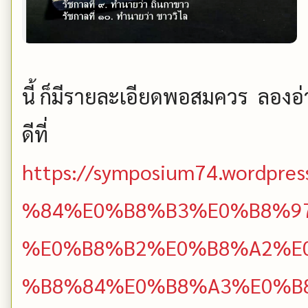
นี้ ก็มีรายละเอียดพอสมควร ลองอ่า
ดีที่
https://symposium74.wordpr
%84%E0%B8%B3%E0%B8%9
%E0%B8%B2%E0%B8%A2%E
%B8%84%E0%B8%A3%E0%B