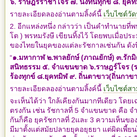
๖. ราษฎร์ราชาโจร ๗. นั่งทนทุกข์ ๘. ยุคท
รายละเอียดลองอ่านตามลิ้งค์นี้
เว็บไซต์วัด
2. อีกแหล่งหนึ่ง กล่าวว่า เป็นคำทำนายที
โต ) พรหมรังษี เขียนทิ้งไว้ โดยพบเมื่อป
ของไทยในยุคของแต่ละรัชกาลเช่นกัน ดังนี
“
๑.มหากาฬ ๒.พาลยักษ์ (ภาณยักษ์) ๓.รักมิ
สนิทธรรม ๕. จำแขนขาด ๖.ราษฎร์โจร (
ร้องทุกข์ ๘.ยุคทมิฬ ๙. ถิ่นตาขาว(ถิ่นกาข
รายละเอียดลองอ่านตามลิ้งค์นี้
เว็บไซต์ส
จะเห็นได้ว่า ใกล้เคียงกันมากทีเดียว โดย
ตรงกัน เช่น รัชกาลที่ 5 จำแขนขาด คือ จ
กันก็คือ ยุครัชกาลที่ 2และ 3 ความเห็นขอ
มีมาตั้งแต่สมัยปลายยุคอยุธยา แต่ผิดเพี