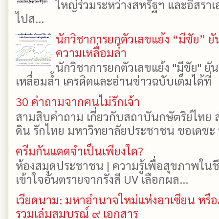
ใหญ่ร่วมระหว่างสหรัฐฯ และอิสราเอล
ไปส...
นักวิชาการยกตัวเลขแย้ง “มีชัย” 
ความเหลื่อมล้ำ
นักวิชาการยกตัวเลขแย้ง "มีชัย" 
เหลื่อมล้ำ เครดิตและอ่านข่าวฉบับเต็มได้ที
30 คำถามจากคนไม่รักเจ้า
สามสิบคำถาม เกี่ยวกับสถาบันกษัตริย์ไทย ส
ดิน รักไทย มหาวิทยาลัยประชาชน ขอเดชะ ป
ครีมกันแดดจำเป็นเพียงใด?
ห้องสมุดประชาชน | ความรู้เพื่อสุขภาพในช
เข้าใจอันตรายจากรังสี UV เลือกผล...
เวียดนาม: มหาอำนาจใหม่แห่งอาเซียน หรือ
รวมเล่มสมบูรณ์ ๙ เอกสาร