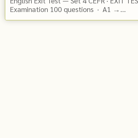
English Exit Test — Set 4 CEFR · EXIT TE
Examination 100 questions · A1 →...