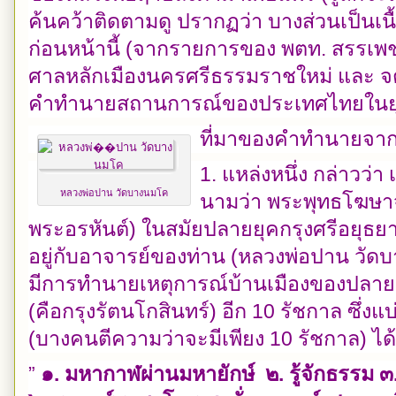
ค้นคว้าติดตามดู ปรากฏว่า บางส่วนเป็นเนื้อ
ก่อนหน้านี้ (จากรายการของ พตท. สรรเพช
ศาลหลักเมืองนครศรีธรรมราชใหม่ และ จตุ
คำทำนายสถานการณ์ของประเทศไทยในยุค
ที่มาของคำทำนายจากกา
1. แหล่งหนึ่ง กล่าวว
หลวงพ่อปาน วัดบางนมโค
นามว่า พระพุทธโฆษาจา
พระอรหันต์) ในสมัยปลายยุคกรุงศรีอยุธยา
อยู่กับอาจารย์ของท่าน (หลวงพ่อปาน วัด
มีการทำนายเหตุการณ์บ้านเมืองของปลายยุค
(คือกรุงรัตนโกสินทร์) อีก 10 รัชกาล ซึ่งแ
(บางคนตีความว่าจะมีเพียง 10 รัชกาล) ได้
”
๑. มหากาฬผ่านมหายักษ์ ๒. รู้จักธรรม 